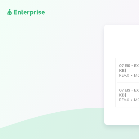
07 EIS - 
KB
REV.0
MO
07 EIS - 
KB
REV.0
MO