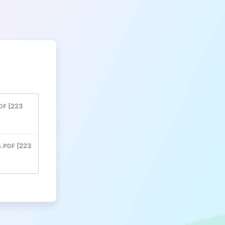
223
DF
223
5.PDF